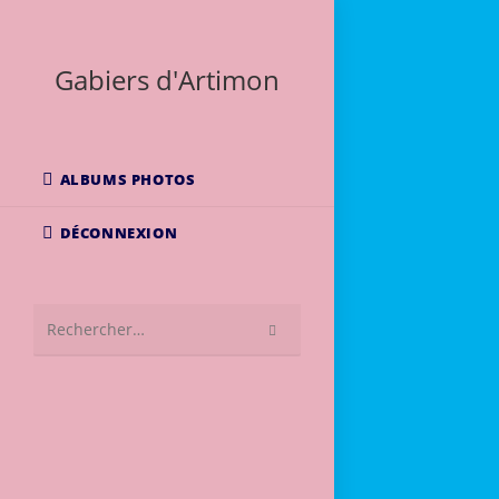
Skip
to
content
Gabiers d'Artimon
ALBUMS PHOTOS
DÉCONNEXION
Rechercher
sur
ce
site