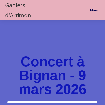
Gabiers
Menu
d'Artimon
Concert à
Bignan - 9
mars 2026