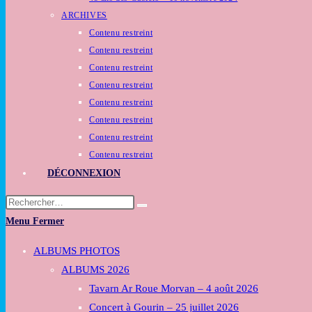
ARCHIVES
Contenu restreint
Contenu restreint
Contenu restreint
Contenu restreint
Contenu restreint
Contenu restreint
Contenu restreint
Contenu restreint
DÉCONNEXION
Rechercher
sur
Menu
Fermer
ce
Toggle
ALBUMS PHOTOS
site
the
ALBUMS 2026
button
Tavarn Ar Roue Morvan – 4 août 2026
to
Concert à Gourin – 25 juillet 2026
expand