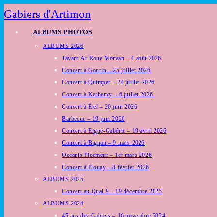
Skip
Gabiers d'Artimon
to
ALBUMS PHOTOS
content
ALBUMS 2026
Tavarn Ar Roue Morvan – 4 août 2026
Concert à Gourin – 25 juillet 2026
Concert à Quimper – 24 juillet 2026
Concert à Kerhervy – 6 juillet 2026
Concert à Étel – 20 juin 2026
Barbecue – 19 juin 2026
Concert à Ergué-Gabéric – 19 avril 2026
Concert à Bignan – 9 mars 2026
Oceanis Ploemeur – 1er mars 2026
Concert à Plouay – 8 février 2026
ALBUMS 2025
Concert au Quai 9 – 19 décembre 2025
ALBUMS 2024
45 ans des Gabiers – 16 novembre 2024