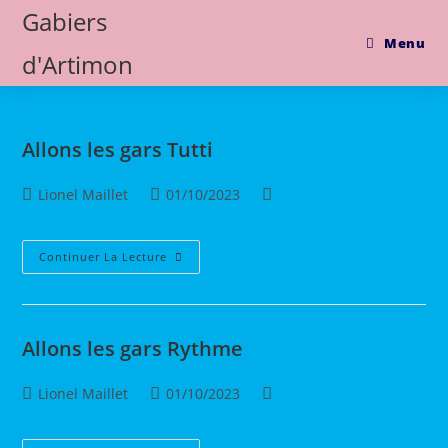
Skip
Gabiers
to
Menu
d'Artimon
content
Allons les gars Tutti
Auteur/autrice
Publication
Post
Lionel Maillet
01/10/2023
de
publiée :
category:
la
publication :
Allons
Continuer La Lecture
Les
Gars
Tutti
Allons les gars Rythme
Auteur/autrice
Publication
Post
Lionel Maillet
01/10/2023
de
publiée :
category:
la