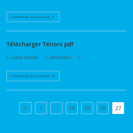
de
publiée :
category:
la
publication :
Télécharger
Continuer La Lecture
Paroles
Pdf
Télécharger Ténors pdf
Auteur/autrice
Publication
Post
Lionel Maillet
29/09/2023
de
publiée :
category:
la
publication :
Télécharger
Continuer La Lecture
Ténors
Pdf
1
…
24
25
26
27
Go to the previous page