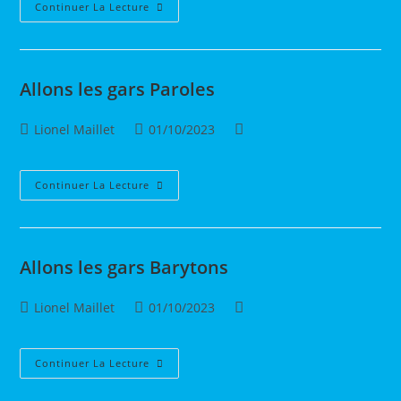
publication :
Allons
Continuer La Lecture
Les
Gars
Rythme
Allons les gars Paroles
Auteur/autrice
Publication
Post
Lionel Maillet
01/10/2023
de
publiée :
category:
la
publication :
Allons
Continuer La Lecture
Les
Gars
Paroles
Allons les gars Barytons
Auteur/autrice
Publication
Post
Lionel Maillet
01/10/2023
de
publiée :
category:
la
publication :
Allons
Continuer La Lecture
Les
Gars
Barytons