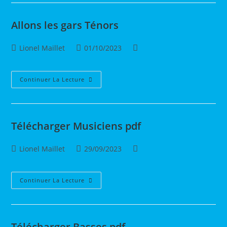
Allons les gars Ténors
Auteur/autrice
Publication
Post
Lionel Maillet
01/10/2023
de
publiée :
category:
la
publication :
Allons
Continuer La Lecture
Les
Gars
Ténors
Télécharger Musiciens pdf
Auteur/autrice
Publication
Post
Lionel Maillet
29/09/2023
de
publiée :
category:
la
publication :
Télécharger
Continuer La Lecture
Musiciens
Pdf
Télécharger Basses pdf