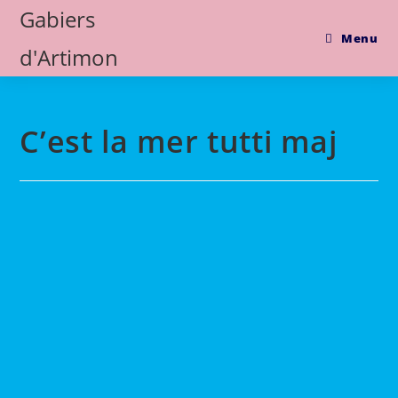
Skip
Gabiers
to
Menu
d'Artimon
content
C’est la mer tutti maj