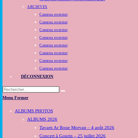
ARCHIVES
Contenu restreint
Contenu restreint
Contenu restreint
Contenu restreint
Contenu restreint
Contenu restreint
Contenu restreint
Contenu restreint
DÉCONNEXION
Rechercher
sur
Menu
Fermer
ce
Toggle
ALBUMS PHOTOS
site
the
ALBUMS 2026
button
Tavarn Ar Roue Morvan – 4 août 2026
to
Concert à Gourin – 25 juillet 2026
expand