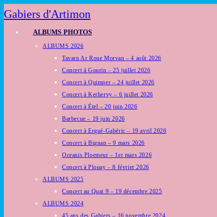
Skip
Gabiers d'Artimon
to
ALBUMS PHOTOS
content
ALBUMS 2026
Tavarn Ar Roue Morvan – 4 août 2026
Concert à Gourin – 25 juillet 2026
Concert à Quimper – 24 juillet 2026
Concert à Kerhervy – 6 juillet 2026
Concert à Étel – 20 juin 2026
Barbecue – 19 juin 2026
Concert à Ergué-Gabéric – 19 avril 2026
Concert à Bignan – 9 mars 2026
Oceanis Ploemeur – 1er mars 2026
Concert à Plouay – 8 février 2026
ALBUMS 2025
Concert au Quai 9 – 19 décembre 2025
ALBUMS 2024
45 ans des Gabiers – 16 novembre 2024