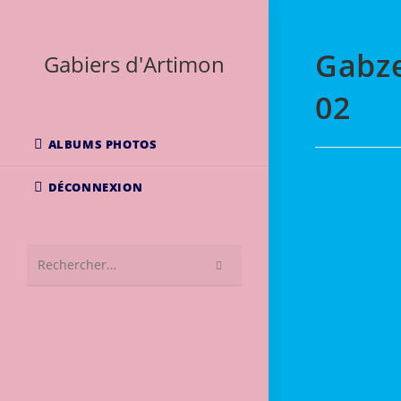
Skip
to
Gabze
content
Gabiers d'Artimon
02
ALBUMS PHOTOS
DÉCONNEXION
Rechercher
sur
ce
site