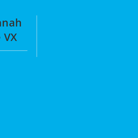
nnah
 VX