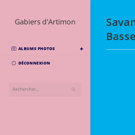
Skip
to
Sava
content
Gabiers d'Artimon
Basse
ALBUMS PHOTOS
DÉCONNEXION
Rechercher
sur
ce
site