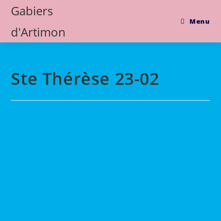
Skip
Gabiers
to
Menu
d'Artimon
content
Ste Thérèse 23-02