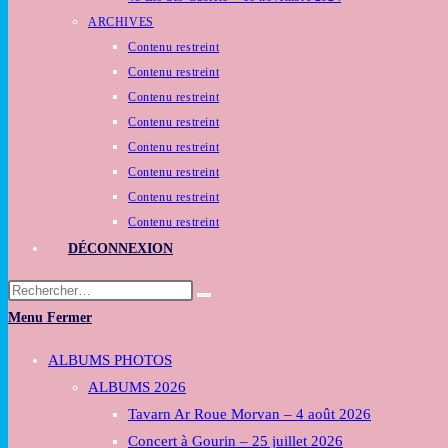
ARCHIVES
Contenu restreint
Contenu restreint
Contenu restreint
Contenu restreint
Contenu restreint
Contenu restreint
Contenu restreint
Contenu restreint
DÉCONNEXION
Rechercher
sur
Menu
Fermer
ce
Toggle
ALBUMS PHOTOS
site
the
ALBUMS 2026
button
Tavarn Ar Roue Morvan – 4 août 2026
to
Concert à Gourin – 25 juillet 2026
expand