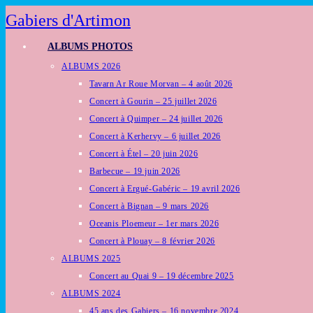
Skip
Gabiers d'Artimon
to
ALBUMS PHOTOS
content
ALBUMS 2026
Tavarn Ar Roue Morvan – 4 août 2026
Concert à Gourin – 25 juillet 2026
Concert à Quimper – 24 juillet 2026
Concert à Kerhervy – 6 juillet 2026
Concert à Étel – 20 juin 2026
Barbecue – 19 juin 2026
Concert à Ergué-Gabéric – 19 avril 2026
Concert à Bignan – 9 mars 2026
Oceanis Ploemeur – 1er mars 2026
Concert à Plouay – 8 février 2026
ALBUMS 2025
Concert au Quai 9 – 19 décembre 2025
ALBUMS 2024
45 ans des Gabiers – 16 novembre 2024